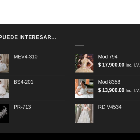
 PUEDE INTERESAR…
MEV4-310
Mod 794
$
17,900.00
Inc. I.V
BS4-201
Mod 8358
$
13,900.00
Inc. I.V
PR-713
RD V4534