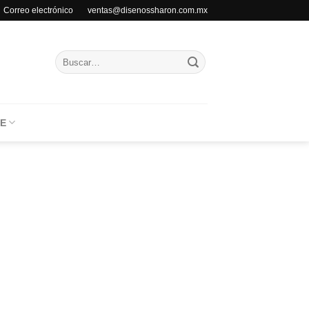
Correo electrónico ventas@disenossharon.com.mx
Buscar
por:
E