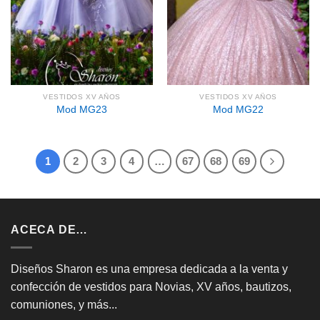
VESTIDOS XV AÑOS
VESTIDOS XV AÑOS
Mod MG23
Mod MG22
1
2
3
4
…
67
68
69
ACECA DE…
Diseños Sharon es una empresa dedicada a la venta y
confección de vestidos para Novias, XV años, bautizos,
comuniones, y más...