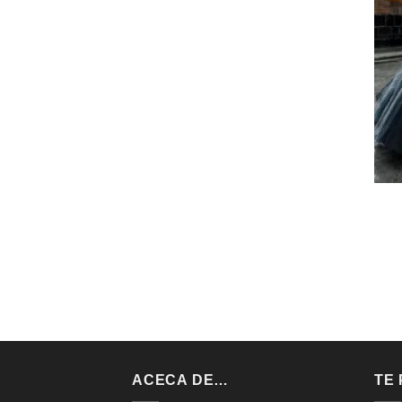
ACECA DE…
TE