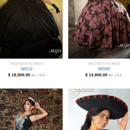
VESTIDOS XV AÑOS
VESTIDOS XV AÑOS
MG13
MG09
$
18,900.00
$
14,900.00
Inc. I.V.A.
Inc. I.V.A.