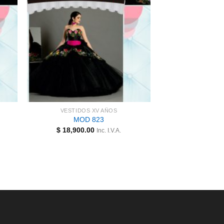
VESTIDOS XV AÑOS
MOD 823
$
18,900.00
Inc. I.V.A.