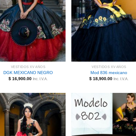
VESTIDOS XV AÑOS
VESTIDOS XV AÑOS
DGK MEXICANO NEGRO
Mod 836 mexicano
$
16,900.00
$
18,900.00
Inc. I.V.A.
Inc. I.V.A.