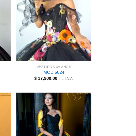
VESTIDOS XV AÑOS
MOD 5024
$
17,900.00
Inc. I.V.A.