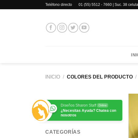
Saltar
Teléfono directo 01 (55) 5512 - 7660 | Suc. 38 celu
al
contenido
INI
INICIO
/
COLORES DEL PRODUCTO
/
Diseños Sharon Staff
Online
¿Necesitas Ayuda? Chatea con
nosotros
CATEGORÍAS