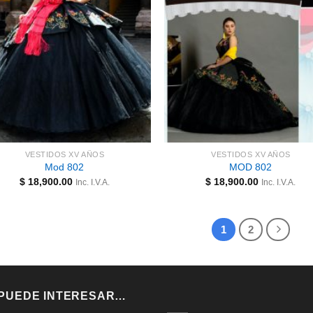
VESTIDOS XV AÑOS
VESTIDOS XV AÑOS
Mod 802
MOD 802
$
18,900.00
$
18,900.00
Inc. I.V.A.
Inc. I.V.A.
1
2
 PUEDE INTERESAR…