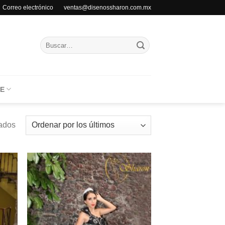
Correo electrónico ventas@disenossharon.com.mx
Buscar
por:
E
tados