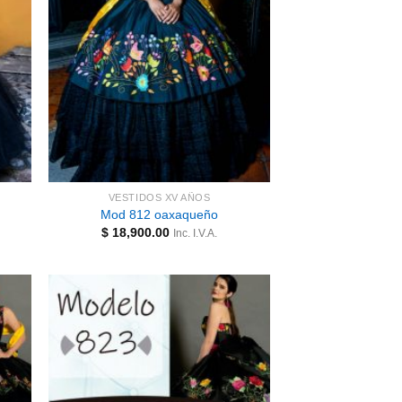
VESTIDOS XV AÑOS
Mod 812 oaxaqueño
$
18,900.00
Inc. I.V.A.