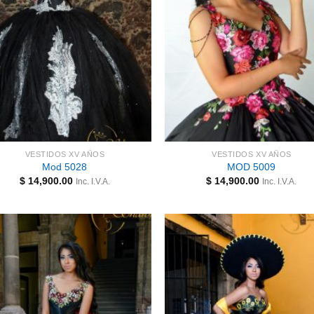
VESTIDOS XV AÑOS
VESTIDOS XV AÑOS
Mod 5028
MOD 5009
$
14,900.00
$
14,900.00
Inc. I.V.A.
Inc. I.V.A.