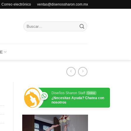
Correo electrónico ventas@disenossharon.com.mx
Buscar
por:
E
Diseños Sharon Staff
Online
¿Necesitas Ayuda? Chatea con
nosotros