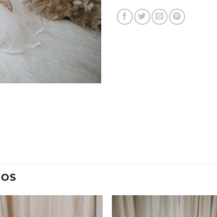
TEMPORADA 2
XV AÑ
VER AHORA
DOS