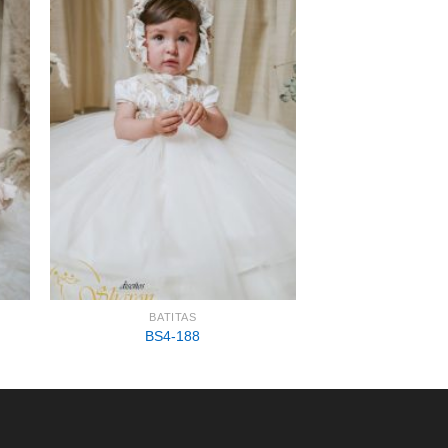
BATITAS
BS4-188