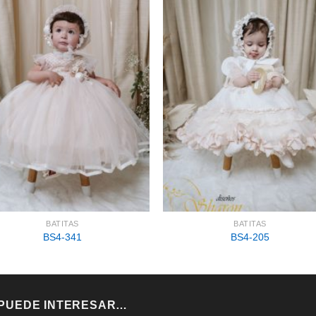
BATITAS
BATITAS
BS4-341
BS4-205
 PUEDE INTERESAR…