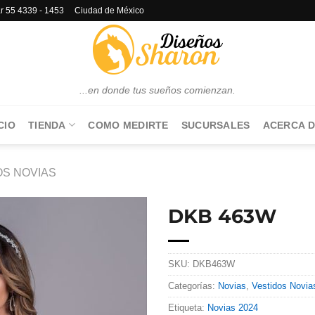
lar 55 4339 - 1453 Ciudad de México
...en donde tus sueños comienzan.
CIO
TIENDA
COMO MEDIRTE
SUCURSALES
ACERCA D
OS NOVIAS
DKB 463W
SKU:
DKB463W
Categorías:
Novias
,
Vestidos Novia
Etiqueta:
Novias 2024