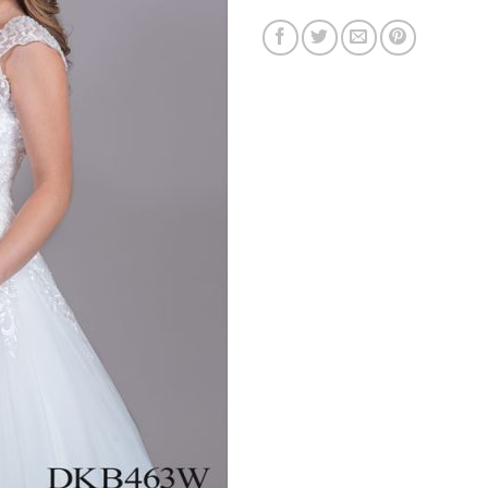
TEMPORADA 2
XV AÑ
VER AHORA