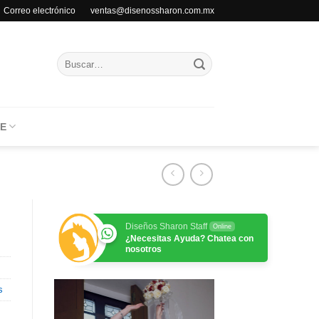
Correo electrónico ventas@disenossharon.com.mx
Buscar
por:
E
Diseños Sharon Staff
Online
¿Necesitas Ayuda? Chatea con
nosotros
s