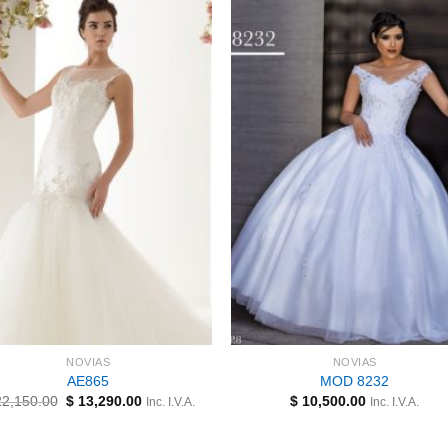
NOVIAS
NOVIAS
AE865
MOD 8232
El
El
2,150.00
$
13,290.00
$
10,500.00
Inc. I.V.A.
Inc. I.V.A.
precio
precio
original
actual
era:
es: