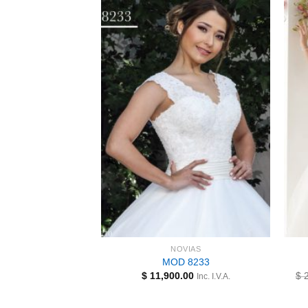
VIAS
NOVIAS
 1050
MOD 8233
.00
$
11,900.00
$
2
Inc. I.V.A.
Inc. I.V.A.