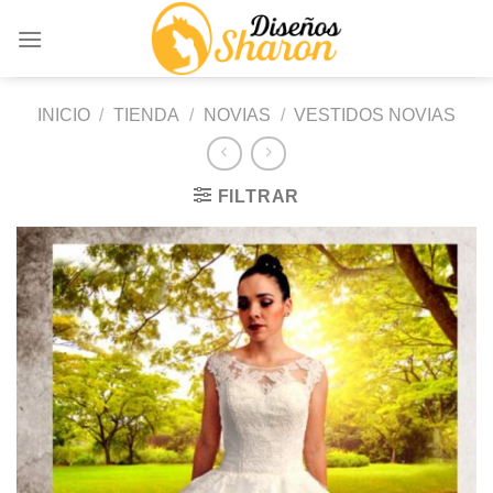
Saltar
al
contenido
INICIO
/
TIENDA
/
NOVIAS
/
VESTIDOS NOVIAS
FILTRAR