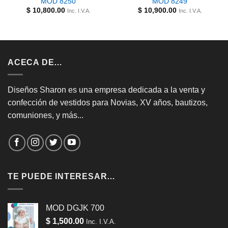
MOD 8250
MOD 8249
$
10,800.00
$
10,900.00
Inc. I.V.A.
Inc. I.V.A.
cio
al
1,700.00.
ACECA DE…
Diseños Sharon es una empresa dedicada a la venta y
confección de vestidos para Novias, XV años, bautizos,
comuniones, y más...
TE PUEDE INTERESAR…
MOD DGJK 700
$
1,500.00
Inc. I.V.A.