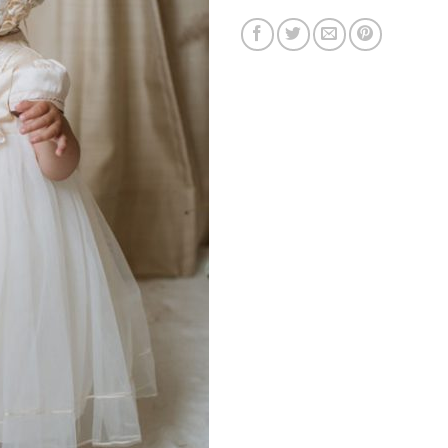
TEMPORADA 2
XV AÑ
VER AHORA