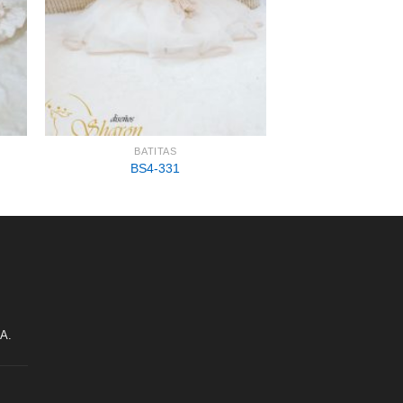
BATITAS
BS4-331
.A.