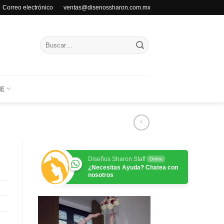
Correo electrónico ventas@disenossharon.com.mx
Buscar
por:
E
Diseños Sharon Staff
Online
¿Necesitas Ayuda? Chatea con
nosotros