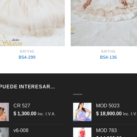
BATITAS
BATITAS
BS4-299
BS4-136
 PUEDE INTERESAR…
CR 527
MOD 5023
$
1,300.00
$
18,900.00
Inc. I.V.A.
Inc. I.V
v6-008
MOD 783