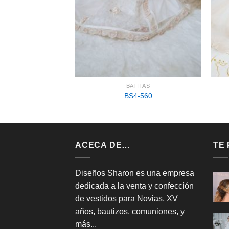
TITAS
BATITAS
-340
BS4-560
ACECA DE…
TE
Diseños Sharon es una empresa
dedicada a la venta y confección
de vestidos para Novias, XV
años, bautizos, comuniones, y
más...