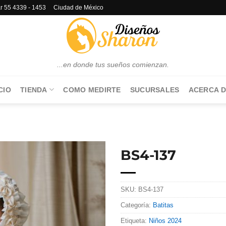
lar 55 4339 - 1453 Ciudad de México
...en donde tus sueños comienzan.
CIO
TIENDA
COMO MEDIRTE
SUCURSALES
ACERCA D
BS4-137
SKU:
BS4-137
Categoría:
Batitas
Etiqueta:
Niños 2024