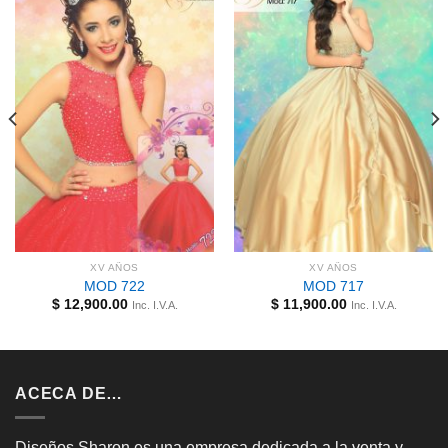
XV AÑOS
XV AÑOS
MOD 722
MOD 717
$
12,900.00
$
11,900.00
Inc. I.V.A.
Inc. I.V.A.
ACECA DE…
Diseños Sharon es una empresa dedicada a la venta y