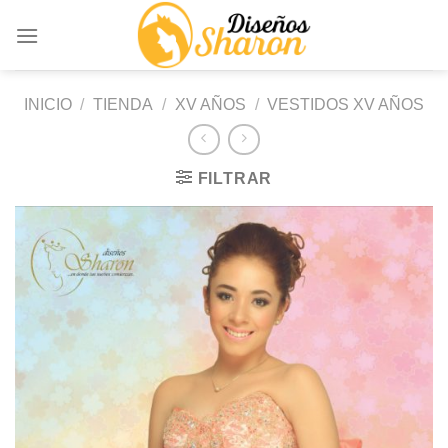
Saltar
al
contenido
INICIO
/
TIENDA
/
XV AÑOS
/
VESTIDOS XV AÑOS
FILTRAR