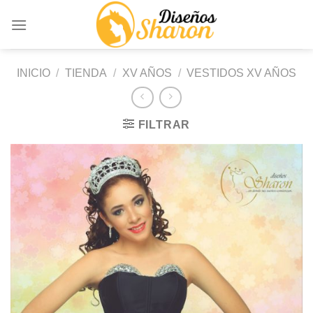
Saltar
al
contenido
INICIO
/
TIENDA
/
XV AÑOS
/
VESTIDOS XV AÑOS
FILTRAR