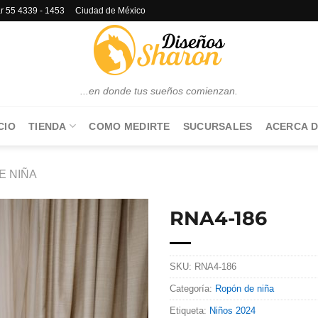
lar 55 4339 - 1453 Ciudad de México
...en donde tus sueños comienzan.
CIO
TIENDA
COMO MEDIRTE
SUCURSALES
ACERCA D
E NIÑA
RNA4-186
SKU:
RNA4-186
Categoría:
Ropón de niña
Etiqueta:
Niños 2024