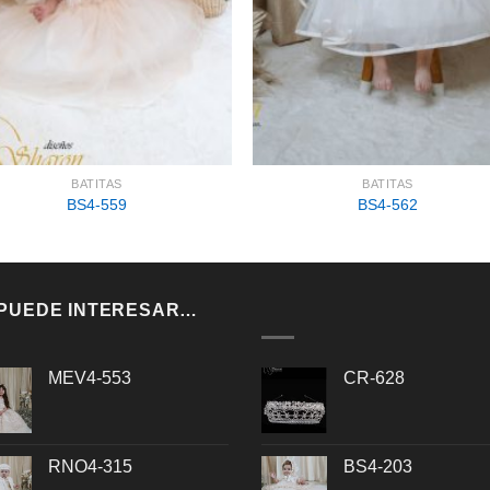
BATITAS
BATITAS
BS4-559
BS4-562
 PUEDE INTERESAR…
MEV4-553
CR-628
RNO4-315
BS4-203