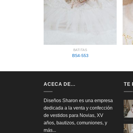
TITAS
BATITAS
-205
BS4-553
ACECA DE…
TE
Diseños Sharon es una empresa
dedicada a la venta y confección
de vestidos para Novias, XV
años, bautizos, comuniones, y
más...