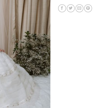
TEMPORADA 2
XV AÑ
VER AHORA