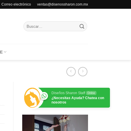
Correo electrónico ventas@disenossharon.com.mx
Buscar
por:
E
Diseños Sharon Staff
Online
¿Necesitas Ayuda? Chatea con
nosotros