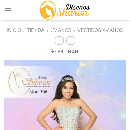
Saltar
al
contenido
INICIO
/
TIENDA
/
XV AÑOS
/
VESTIDOS XV AÑOS
FILTRAR