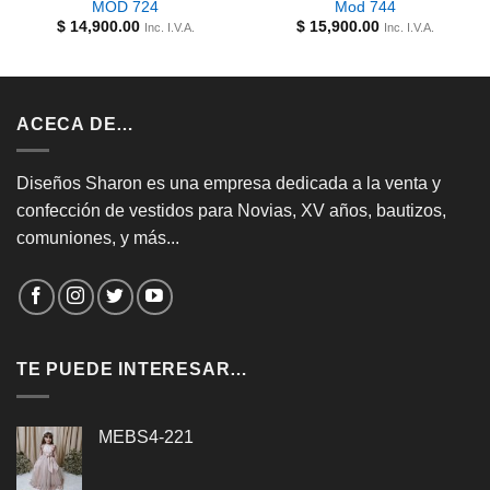
MOD 724
Mod 744
$
14,900.00
$
15,900.00
Inc. I.V.A.
Inc. I.V.A.
ACECA DE…
Diseños Sharon es una empresa dedicada a la venta y
confección de vestidos para Novias, XV años, bautizos,
comuniones, y más...
TE PUEDE INTERESAR…
MEBS4-221