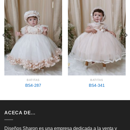
BATITAS
BATITAS
BS4-287
BS4-341
ACECA DE…
Diseños Sharon es una empresa dedicada a la venta y